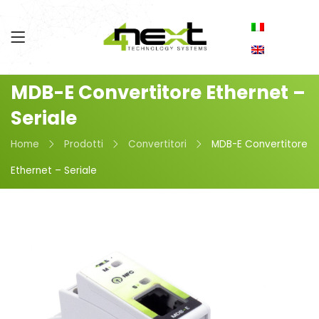
MDB-E Convertitore Ethernet –
Seriale
Home
Prodotti
Convertitori
MDB-E Convertitore
Ethernet – Seriale