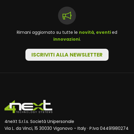
Rimani aggiornato su tutte le
novità
,
eventi
ed
innovazioni
.
ISCRIVITI ALLA NEWSLETTER
4neXt S.r.l.s. Società Unipersonale
Via L. da Vinci, 15 30030 Vigonovo - Italy · P.Iva 04491980274