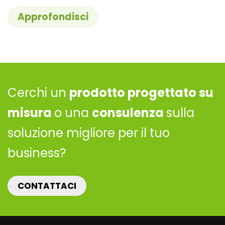
Approfondisci
Cerchi un
prodotto progettato su
misura
o una
consulenza
sulla
soluzione migliore per il tuo
business?
CONTATTACI