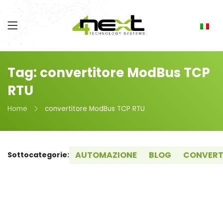
Tag: convertitore ModBus TCP
RTU
Home
convertitore ModBus TCP RTU
AUTOMAZIONE
BLOG
CONVERT
Sottocategorie: