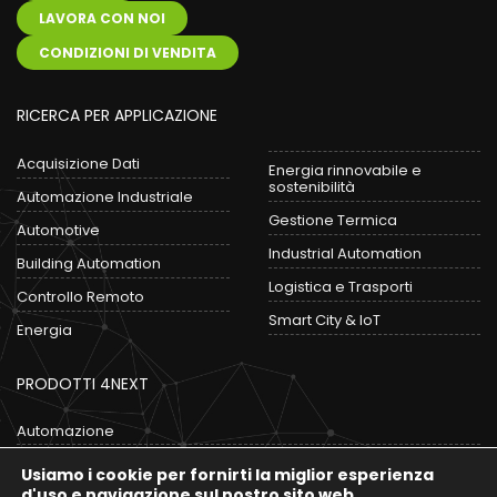
LAVORA CON NOI
CONDIZIONI DI VENDITA
RICERCA PER APPLICAZIONE
Acquisizione Dati
Energia rinnovabile e
sostenibilità
Automazione Industriale
Gestione Termica
Automotive
Industrial Automation
Building Automation
Logistica e Trasporti
Controllo Remoto
Smart City & IoT
Energia
PRODOTTI 4NEXT
Automazione
Convertitori
Usiamo i cookie per fornirti la miglior esperienza
Data Logger
d'uso e navigazione sul nostro sito web.