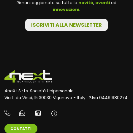
Rimani aggiornato su tutte le
novità
,
eventi
ed
innovazioni
.
ISCRIVITI ALLA NEWSLETTER
4neXt S.r.l.s. Società Unipersonale
Via L. da Vinci, 15 30030 Vigonovo - Italy · P.Iva 04491980274
CONTATTI