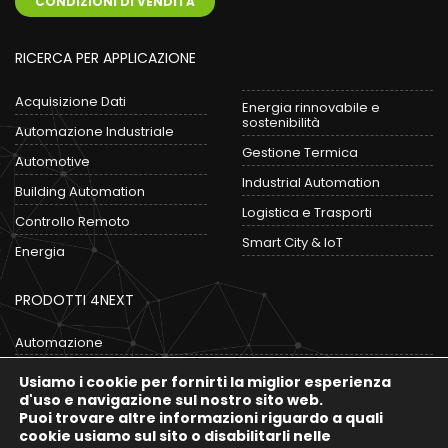
CONDIZIONI DI VENDITA
RICERCA PER APPLICAZIONE
Acquisizione Dati
Energia rinnovabile e
sostenibilità
Automazione Industriale
Gestione Termica
Automotive
Industrial Automation
Building Automation
Logistica e Trasporti
Controllo Remoto
Smart City & IoT
Energia
PRODOTTI 4NEXT
Automazione
Convertitori
Usiamo i cookie per fornirti la miglior esperienza
Data Logger
d'uso e navigazione sul nostro sito web.
Puoi trovare altre informazioni riguardo a quali
Gateway IoT
cookie usiamo sul sito o disabilitarli nelle