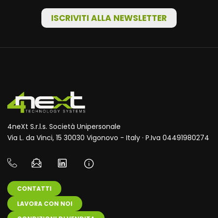
ISCRIVITI ALLA NEWSLETTER
4neXt S.r.l.s. Società Unipersonale
Via L. da Vinci, 15 30030 Vigonovo - Italy · P.Iva 04491980274
CONTATTI
LAVORA CON NOI