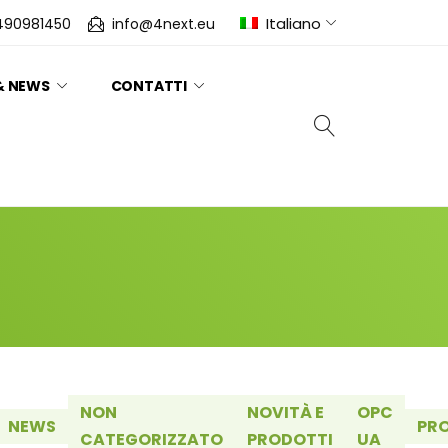
Italiano
490981450
info@4next.eu
& NEWS
CONTATTI
NON
NOVITÀ E
OPC
NEWS
PR
CATEGORIZZATO
PRODOTTI
UA