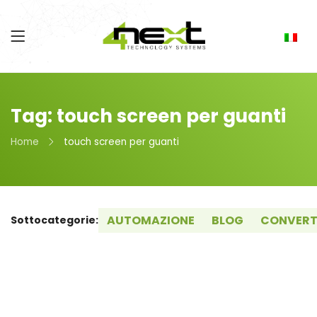
Tag: touch screen per guanti
Home
touch screen per guanti
AUTOMAZIONE
BLOG
CONVERT
Sottocategorie: