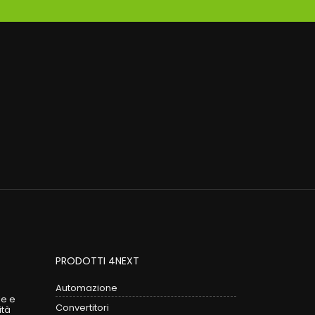
PRODOTTI 4NEXT
Automazione
le e
Convertitori
ità