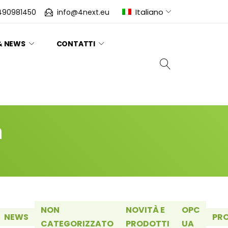
Italiano
490981450
info@4next.eu
& NEWS
CONTATTI
n
NON
NOVITÀ E
OPC
NEWS
PR
CATEGORIZZATO
PRODOTTI
UA