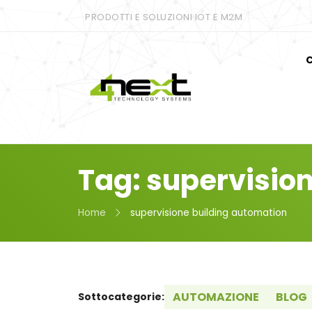
PRODOTTI E SOLUZIONI IOT E M2M
C
Tag: supervisio
Home
supervisione building automation
AUTOMAZIONE
BLOG
Sottocategorie: