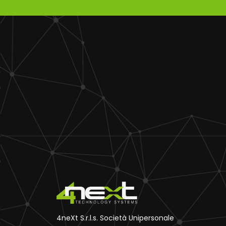
4neXt S.r.l.s. Società Unipersonale