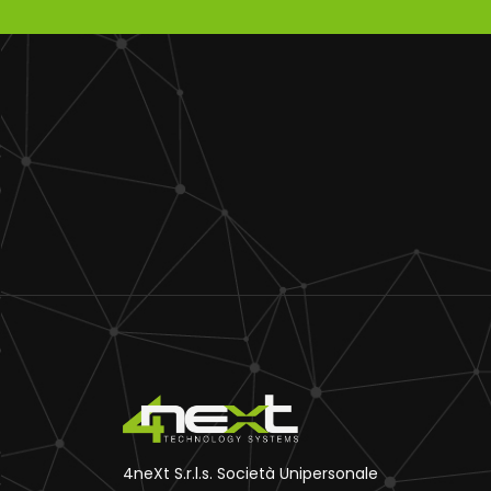
4neXt S.r.l.s. Società Unipersonale