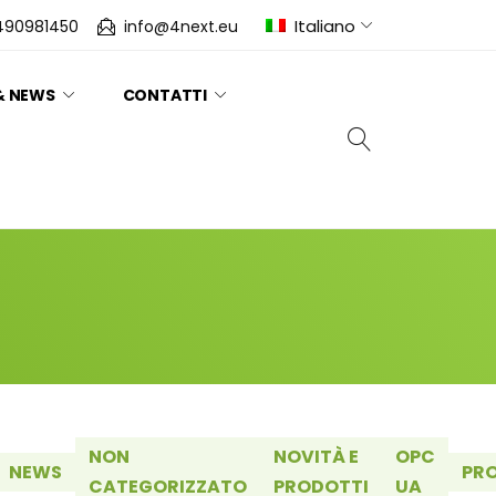
Italiano
490981450
info@4next.eu
& NEWS
CONTATTI
NON
NOVITÀ E
OPC
NEWS
PR
CATEGORIZZATO
PRODOTTI
UA