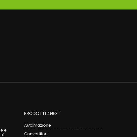
PRODOTTI 4NEXT
Automazione
le e
Convertitori
ità