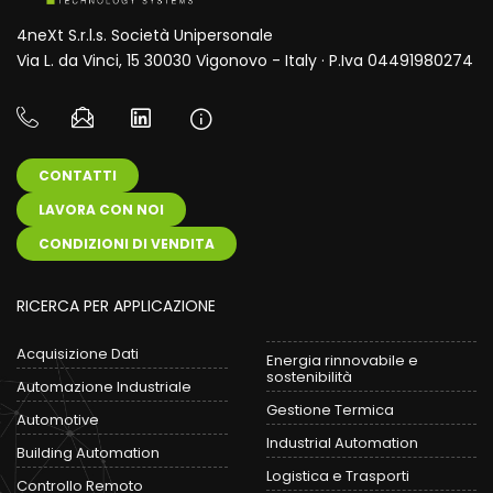
4neXt S.r.l.s. Società Unipersonale
Via L. da Vinci, 15 30030 Vigonovo - Italy · P.Iva 04491980274
CONTATTI
LAVORA CON NOI
CONDIZIONI DI VENDITA
RICERCA PER APPLICAZIONE
Acquisizione Dati
Energia rinnovabile e
sostenibilità
Automazione Industriale
Gestione Termica
Automotive
Industrial Automation
Building Automation
Logistica e Trasporti
Controllo Remoto