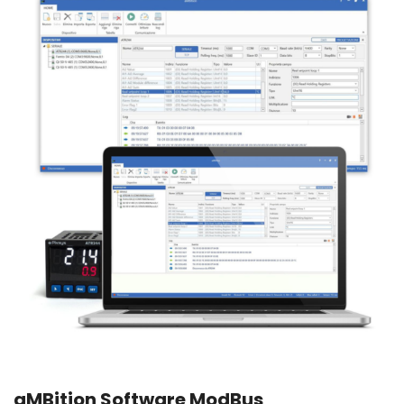
aMBition Software ModBus