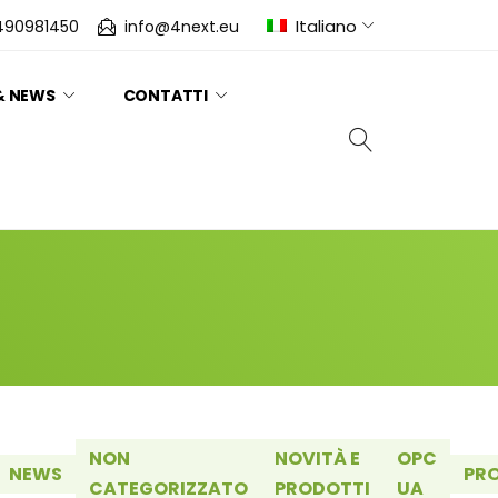
Italiano
490981450
info@4next.eu
& NEWS
CONTATTI
NON
NOVITÀ E
OPC
NEWS
PR
CATEGORIZZATO
PRODOTTI
UA