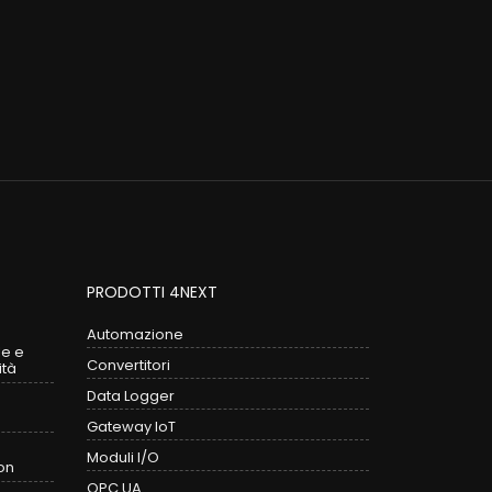
PRODOTTI 4NEXT
Automazione
le e
Convertitori
ità
Data Logger
Gateway IoT
Moduli I/O
on
OPC UA