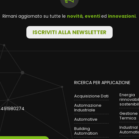
Rimani aggiornato su tutte le
novità
,
eventi
ed
innovazioni
.
ISCRIVITI ALLA NEWSLETTER
RICERCA PER APPLICAZIONE
Energia
Acquisizione Dati
rinnovabi
sostenibil
Automazione
 04491980274
Industriale
Gestione
Termica
Automotive
Industrial
Building
Automati
Automation