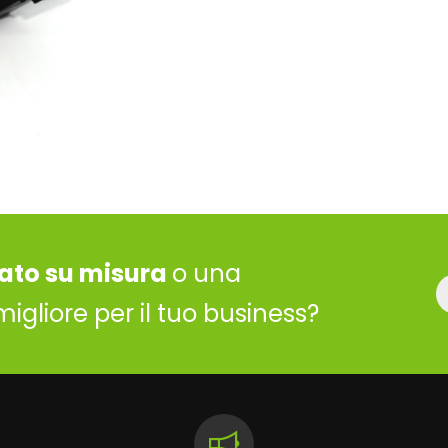
ato su misura
o una
migliore per il tuo business?