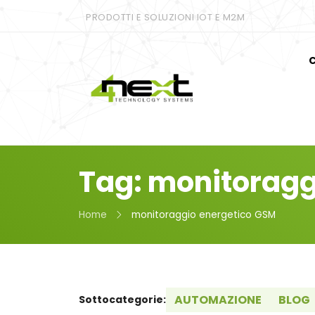
PRODOTTI E SOLUZIONI IOT E M2M
C
Tag: monitoragg
Home
monitoraggio energetico GSM
AUTOMAZIONE
BLOG
Sottocategorie: