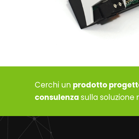
Cerchi un
prodotto progett
consulenza
sulla soluzione 