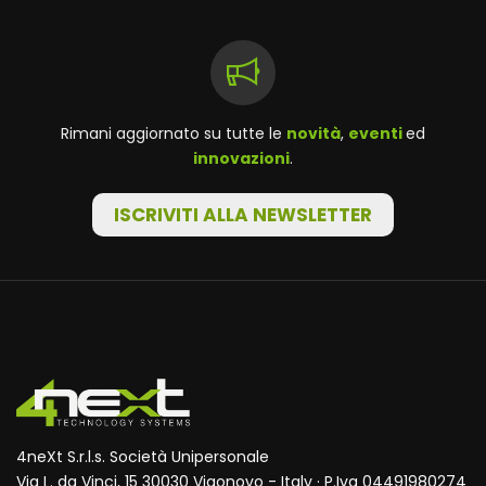
Rimani aggiornato su tutte le
novità
,
eventi
ed
innovazioni
.
ISCRIVITI ALLA NEWSLETTER
4neXt S.r.l.s. Società Unipersonale
Via L. da Vinci, 15 30030 Vigonovo - Italy · P.Iva 04491980274