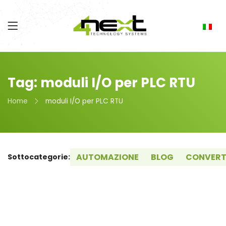
Tag: moduli I/O per PLC RTU
Home
moduli I/O per PLC RTU
AUTOMAZIONE
BLOG
CONVERT
Sottocategorie: