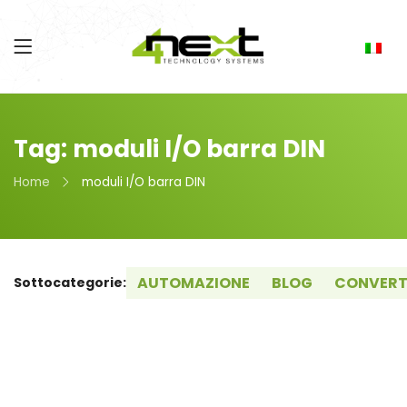
Tag: moduli I/O barra DIN
Home
moduli I/O barra DIN
AUTOMAZIONE
BLOG
CONVERT
Sottocategorie: