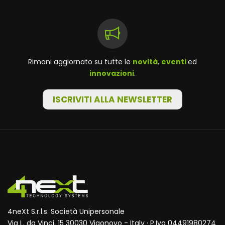
Rimani aggiornato su tutte le
novità
,
eventi
ed
innovazioni
.
ISCRIVITI ALLA NEWSLETTER
4neXt S.r.l.s. Società Unipersonale
Via L. da Vinci, 15 30030 Vigonovo - Italy · P.Iva 04491980274