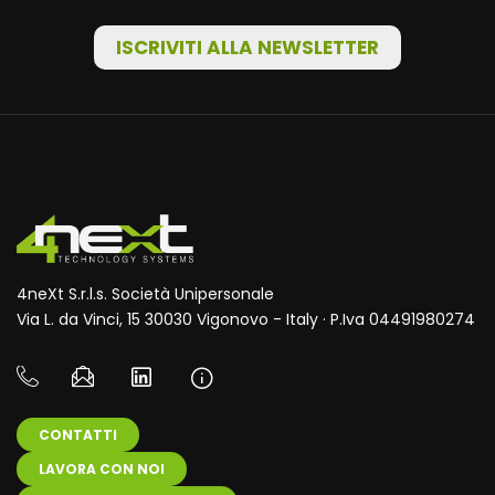
ISCRIVITI ALLA NEWSLETTER
4neXt S.r.l.s. Società Unipersonale
Via L. da Vinci, 15 30030 Vigonovo - Italy · P.Iva 04491980274
CONTATTI
LAVORA CON NOI