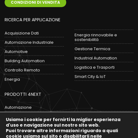
CONDIZIONI DI VENDITA
RICERCA PER APPLICAZIONE
Acquisizione Dati
Energia rinnovabile e
sostenibilità
Automazione Industriale
Gestione Termica
Automotive
Industrial Automation
Building Automation
Logistica e Trasporti
Controllo Remoto
Smart City & IoT
Energia
PRODOTTI 4NEXT
Automazione
Convertitori
Usiamo i cookie per fornirti la miglior esperienza
Data Logger
d'uso e navigazione sul nostro sito web.
Puoi trovare altre informazioni riguardo a quali
Gateway IoT
cookie usiamo sul sito o disabilitarli nelle