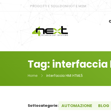
PRODOTTI E SOLUZIONI IOT E M2M
C
Tag: interfacci
Home
interfaccia HMI HTML5
AUTOMAZIONE
BLOG
Sottocategorie: