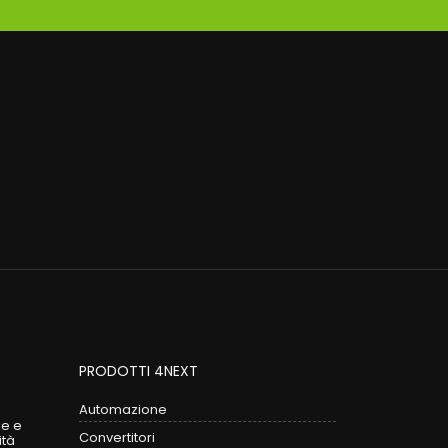
PRODOTTI 4NEXT
Automazione
le e
Convertitori
ità