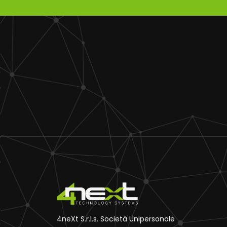
4neXt S.r.l.s. Società Unipersonale