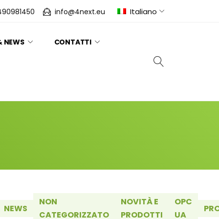
Italiano
490981450
info@4next.eu
& NEWS
CONTATTI
NON
NOVITÀ E
OPC
NEWS
PR
CATEGORIZZATO
PRODOTTI
UA