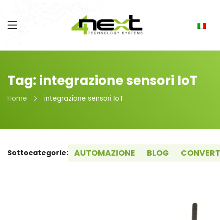
Tag: integrazione sensori IoT
Home
integrazione sensori IoT
AUTOMAZIONE
BLOG
CONVERT
Sottocategorie: