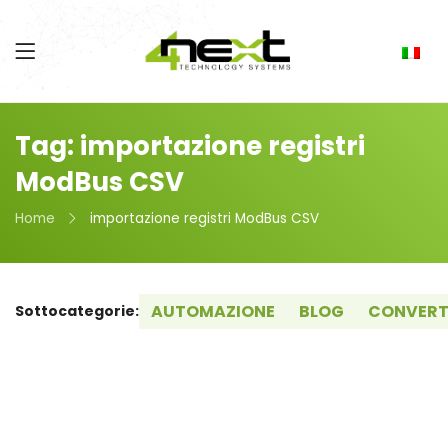
Tag: importazione registri
ModBus CSV
Home
importazione registri ModBus CSV
AUTOMAZIONE
BLOG
CONVERT
Sottocategorie: