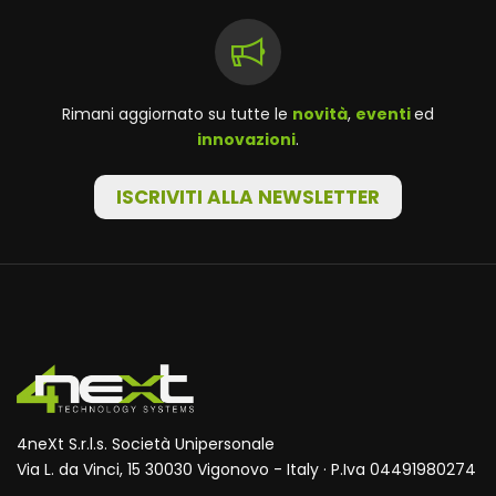
Rimani aggiornato su tutte le
novità
,
eventi
ed
innovazioni
.
ISCRIVITI ALLA NEWSLETTER
4neXt S.r.l.s. Società Unipersonale
Via L. da Vinci, 15 30030 Vigonovo - Italy · P.Iva 04491980274