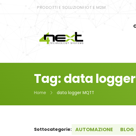
PRODOTTI E SOLUZIONI IOT E M2M
C
Tag: data logge
Home
data logger MQTT
AUTOMAZIONE
BLOG
Sottocategorie: