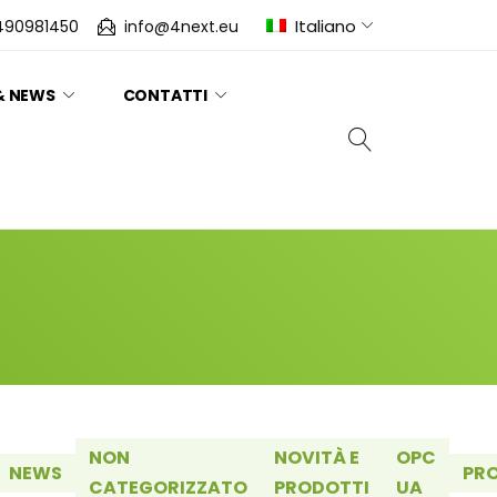
Italiano
490981450
info@4next.eu
& NEWS
CONTATTI
NON
NOVITÀ E
OPC
NEWS
PR
CATEGORIZZATO
PRODOTTI
UA