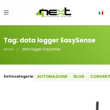
Tag: data logger EasySense
Home
data logger EasySense
AUTOMAZIONE
BLOG
CONVERT
Sottocategorie: