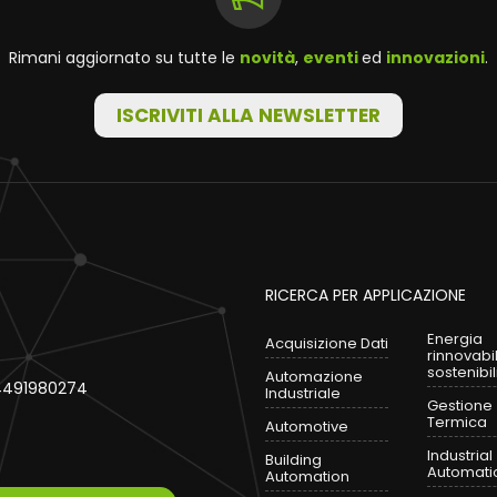
Rimani aggiornato su tutte le
novità
,
eventi
ed
innovazioni
.
ISCRIVITI ALLA NEWSLETTER
RICERCA PER APPLICAZIONE
Energia
Acquisizione Dati
rinnovabi
sostenibil
Automazione
 04491980274
Industriale
Gestione
Termica
Automotive
Industrial
Building
Automati
Automation