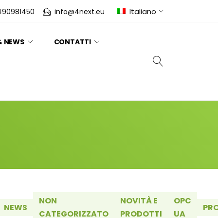
Italiano
490981450
info@4next.eu
& NEWS
CONTATTI
NON
NOVITÀ E
OPC
NEWS
PR
CATEGORIZZATO
PRODOTTI
UA