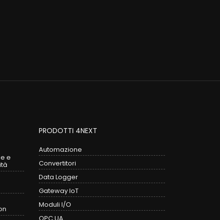
PRODOTTI 4NEXT
Automazione
le e
Convertitori
ità
Data Logger
Gateway IoT
Moduli I/O
on
OPC UA