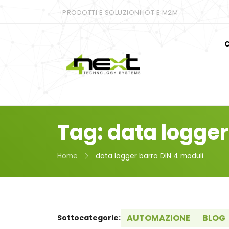
PRODOTTI E SOLUZIONI IOT E M2M
C
Tag: data logger
Home
data logger barra DIN 4 moduli
AUTOMAZIONE
BLOG
Sottocategorie: