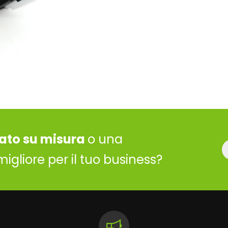
ato su misura
o una
migliore per il tuo business?