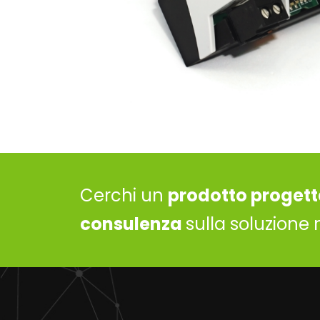
Cerchi un
prodotto progett
consulenza
sulla soluzione 