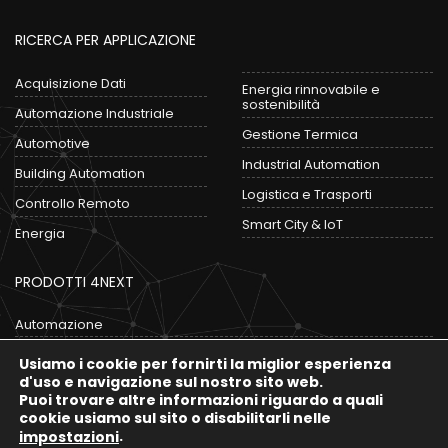
RICERCA PER APPLICAZIONE
Acquisizione Dati
Energia rinnovabile e
sostenibilità
Automazione Industriale
Gestione Termica
Automotive
Industrial Automation
Building Automation
Logistica e Trasporti
Controllo Remoto
Smart City & IoT
Energia
PRODOTTI 4NEXT
Automazione
Convertitori
Usiamo i cookie per fornirti la miglior esperienza
Data Logger
d'uso e navigazione sul nostro sito web.
Puoi trovare altre informazioni riguardo a quali
Gateway IoT
cookie usiamo sul sito o disabilitarli nelle
.
impostazioni
Moduli I/O