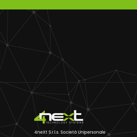
4neXt S.r.l.s. Società Unipersonale