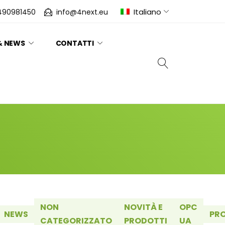
Italiano
490981450
info@4next.eu
& NEWS
CONTATTI
NON
NOVITÀ E
OPC
NEWS
PR
CATEGORIZZATO
PRODOTTI
UA