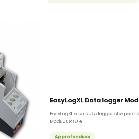
EasyLogXL Data logger Mo
EasyLogXL è un data logger che permett
ModBus RTU e
Approfondisci