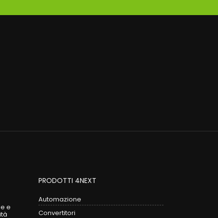
PRODOTTI 4NEXT
Automazione
le e
Convertitori
ità