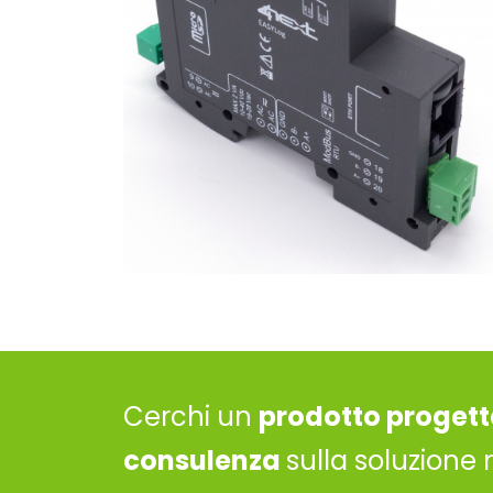
Cerchi un
prodotto progett
consulenza
sulla soluzione 