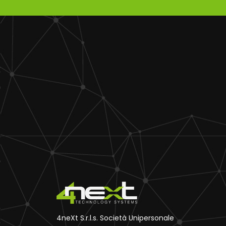
4neXt S.r.l.s. Società Unipersonale