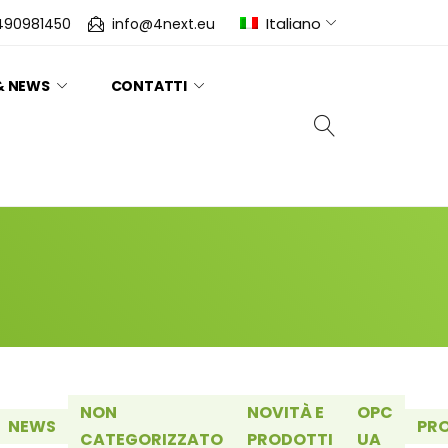
Italiano
490981450
info@4next.eu
& NEWS
CONTATTI
NON
NOVITÀ E
OPC
NEWS
PR
CATEGORIZZATO
PRODOTTI
UA