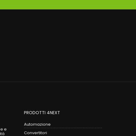
PRODOTTI 4NEXT
Automazione
le e
Convertitori
ità