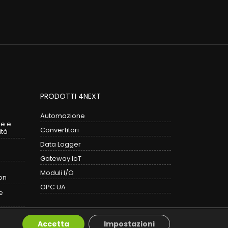
PRODOTTI 4NEXT
Automazione
le e
Convertitori
ità
Data Logger
Gateway IoT
Moduli I/O
on
OPC UA
e
y & IoT
Accetta
Impostazioni