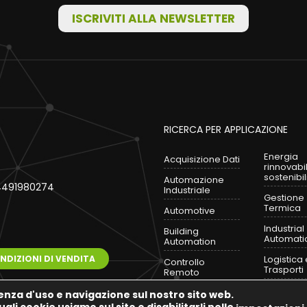
ISCRIVITI ALLA NEWSLETTER
RICERCA PER APPLICAZIONE
Energia
Acquisizione Dati
rinnovabi
sostenibil
Automazione
 04491980274
Industriale
Gestione
Termica
Automotive
Industrial
Building
Automati
Automation
NDIZIONI DI VENDITA
Logistica 
Controllo
Trasporti
Remoto
Smart Cit
Energia
ienza d'uso e navigazione sul nostro sito web.