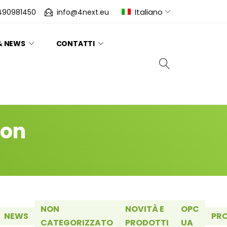
Italiano
490981450
info@4next.eu
& NEWS
CONTATTI
ion
NON
NOVITÀ E
OPC
NEWS
PR
CATEGORIZZATO
PRODOTTI
UA