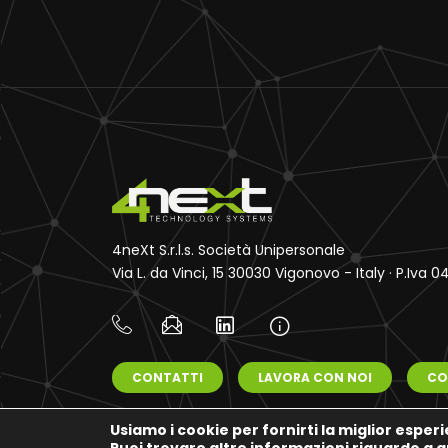
4neXt S.r.l.s. Società Unipersonale
Via L. da Vinci, 15 30030 Vigonovo - Italy · P.Iva
CONTATTI
LAVORA CON NOI
CO
Usiamo i cookie per fornirti la miglior esper