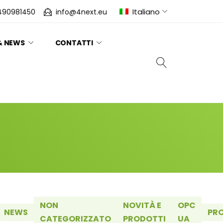
Italiano
490981450
info@4next.eu
& NEWS
CONTATTI
NON
NOVITÀ E
OPC
NEWS
PR
CATEGORIZZATO
PRODOTTI
UA