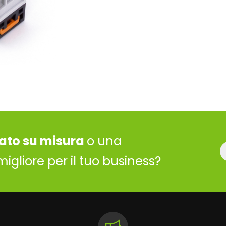
ato su misura
o una
migliore per il tuo business?