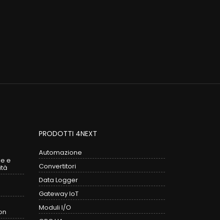
PRODOTTI 4NEXT
Automazione
le e
Convertitori
ità
Data Logger
Gateway IoT
Moduli I/O
on