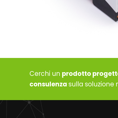
Cerchi un
prodotto progett
consulenza
sulla soluzione 