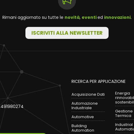
Rimani aggiornato su tutte le
novità
,
eventi
ed
innovazioni
.
ISCRIVITI ALLA NEWSLETTER
RICERCA PER APPLICAZIONE
Energia
Acquisizione Dati
rinnovabi
sostenibil
Automazione
 04491980274
Industriale
Gestione
Termica
Automotive
Industrial
Building
Automati
Automation