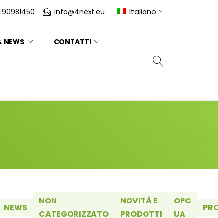
Italiano
490981450
info@4next.eu
& NEWS
CONTATTI
NON
NOVITÀ E
OPC
NEWS
PR
CATEGORIZZATO
PRODOTTI
UA