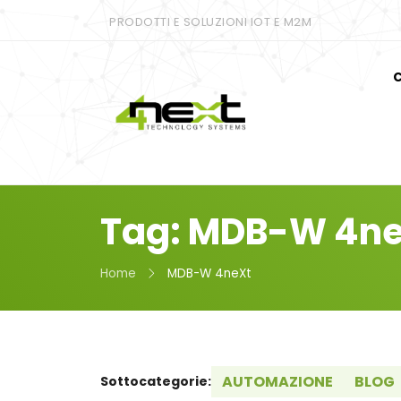
PRODOTTI E SOLUZIONI IOT E M2M
C
Tag: MDB-W 4n
Home
MDB-W 4neXt
AUTOMAZIONE
BLOG
Sottocategorie: