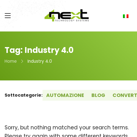
Tag: Industry 4.0
Home
Industry 4.0
AUTOMAZIONE
BLOG
CONVERT
Sottocategorie:
Sorry, but nothing matched your search terms.
Please try again with some different keywords.