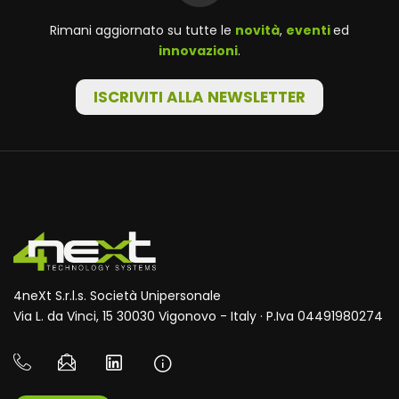
Rimani aggiornato su tutte le
novità
,
eventi
ed
innovazioni
.
ISCRIVITI ALLA NEWSLETTER
4neXt S.r.l.s. Società Unipersonale
Via L. da Vinci, 15 30030 Vigonovo - Italy · P.Iva 04491980274