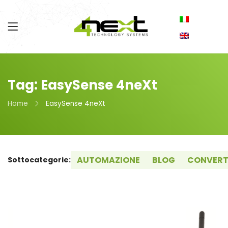
Tag: EasySense 4neXt
Home
EasySense 4neXt
AUTOMAZIONE
BLOG
CONVERT
Sottocategorie: