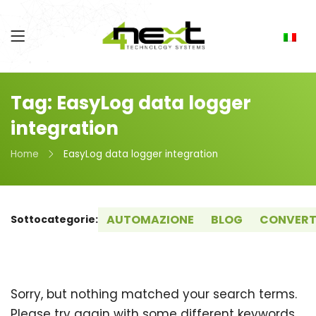
Tag: EasyLog data logger
integration
Home
EasyLog data logger integration
AUTOMAZIONE
BLOG
CONVERT
Sottocategorie:
Sorry, but nothing matched your search terms.
Please try again with some different keywords.