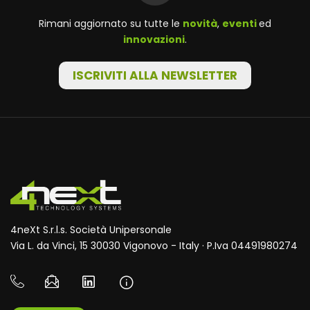
Rimani aggiornato su tutte le
novità
,
eventi
ed
innovazioni
.
ISCRIVITI ALLA NEWSLETTER
4neXt S.r.l.s. Società Unipersonale
Via L. da Vinci, 15 30030 Vigonovo - Italy · P.Iva 04491980274