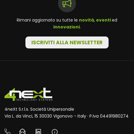
Rimani aggiornato su tutte le
novità
,
eventi
ed
innovazioni
.
ISCRIVITI ALLA NEWSLETTER
4neXt S.r.l.s. Società Unipersonale
Via L. da Vinci, 15 30030 Vigonovo - Italy · P.Iva 04491980274