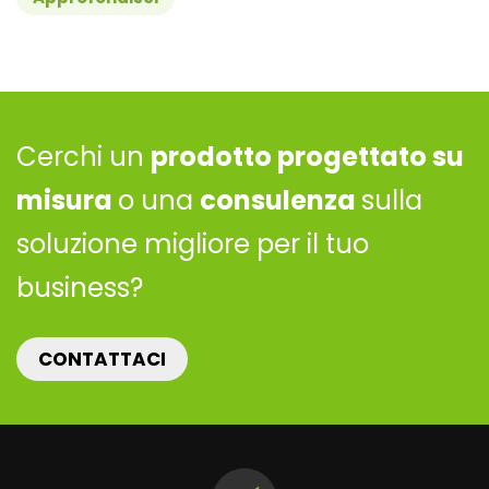
Cerchi un
prodotto progettato su
misura
o una
consulenza
sulla
soluzione migliore per il tuo
business?
CONTATTACI