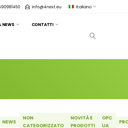
Italiano
490981450
info@4next.eu
& NEWS
CONTATTI
NON
NOVITÀ E
OPC
NEWS
PR
CATEGORIZZATO
PRODOTTI
UA