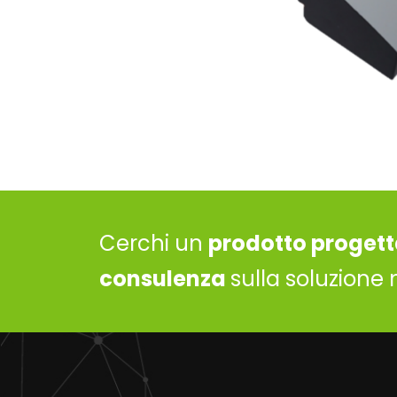
Cerchi un
prodotto progett
consulenza
sulla soluzione 