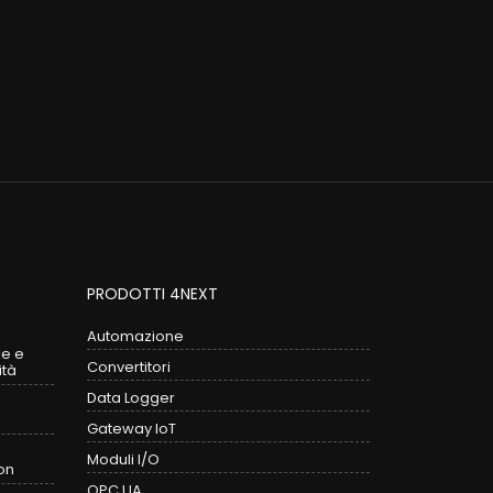
PRODOTTI 4NEXT
Automazione
le e
Convertitori
ità
Data Logger
Gateway IoT
Moduli I/O
on
OPC UA