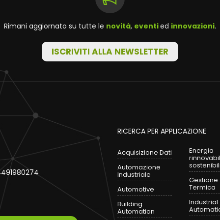
Rimani aggiornato su tutte le
novità
,
eventi
ed
innovazioni
.
ISCRIVITI ALLA NEWSLETTER
RICERCA PER APPLICAZIONE
Energia
Acquisizione Dati
rinnovabi
sostenibil
Automazione
 04491980274
Industriale
Gestione
Termica
Automotive
Industrial
Building
Automati
Automation