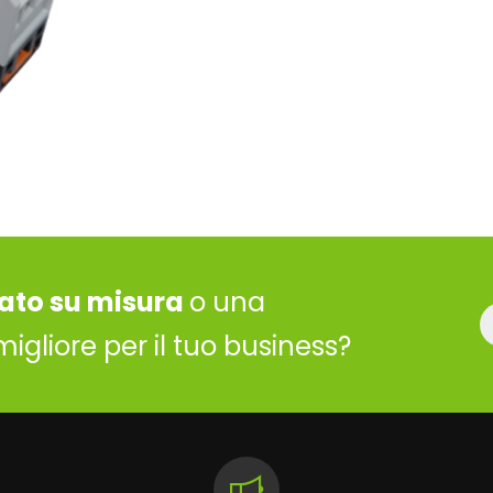
ato su misura
o una
migliore per il tuo business?