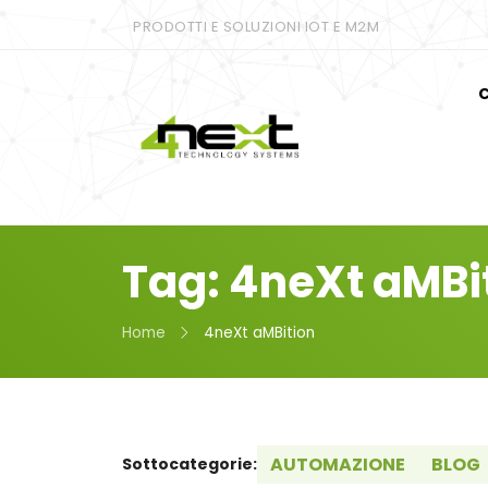
PRODOTTI E SOLUZIONI IOT E M2M
C
Tag: 4neXt aMBi
Home
4neXt aMBition
AUTOMAZIONE
BLOG
Sottocategorie: