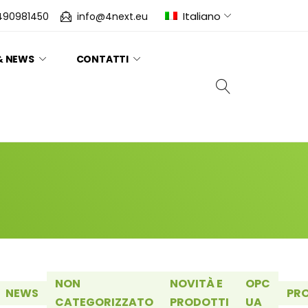
Italiano
490981450
info@4next.eu
& NEWS
CONTATTI
NON
NOVITÀ E
OPC
NEWS
PR
CATEGORIZZATO
PRODOTTI
UA