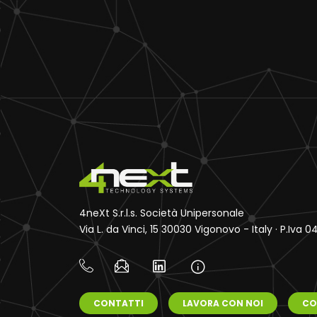
4neXt S.r.l.s. Società Unipersonale
Via L. da Vinci, 15 30030 Vigonovo - Italy · P.Iva
CONTATTI
LAVORA CON NOI
CO