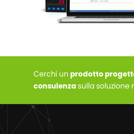
Cerchi un
prodotto progett
consulenza
sulla soluzione 