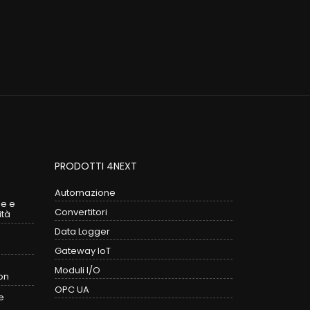
PRODOTTI 4NEXT
Automazione
le e
Convertitori
ità
Data Logger
Gateway IoT
Moduli I/O
on
OPC UA
e