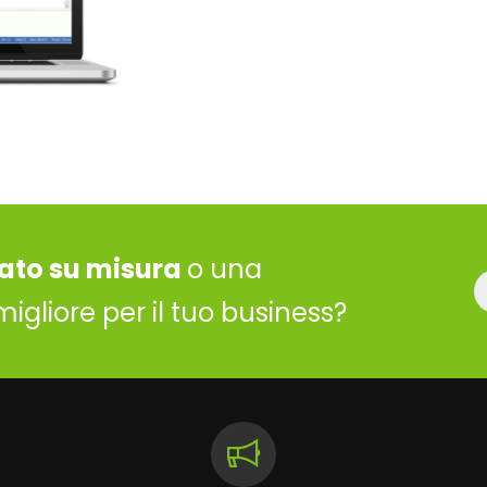
ato su misura
o una
migliore per il tuo business?