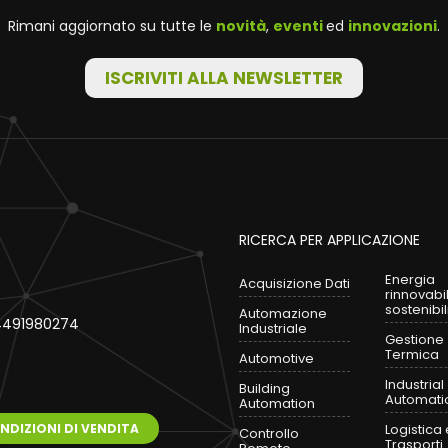
Rimani aggiornato su tutte le
novità
,
eventi
ed
innovazioni
.
ISCRIVITI ALLA NEWSLETTER
RICERCA PER APPLICAZIONE
Energia
Acquisizione Dati
rinnovabi
sostenibil
Automazione
 04491980274
Industriale
Gestione
Termica
Automotive
Industrial
Building
Automati
Automation
NDIZIONI DI VENDITA
Logistica 
Controllo
Trasporti